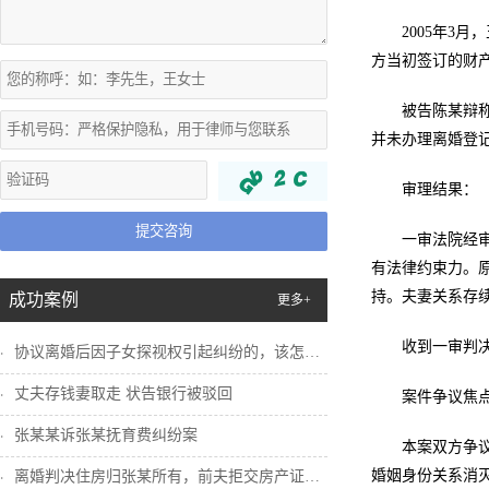
2005年
方当初签订的财
被告陈某辩
并未办理离婚登
审理结果：
提交咨询
一审法院经
有法律约束力。原
持。夫妻关系存
成功案例
更多+
收到一审判
协议离婚后因子女探视权引起纠纷的，该怎么...
丈夫存钱妻取走 状告银行被驳回
案件争议焦
张某某诉张某抚育费纠纷案
本案双方争
婚姻身份关系消
离婚判决住房归张某所有，前夫拒交房产证怎...