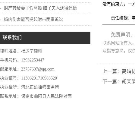
没有约束力，一
财产转给妻子假离婚 赔了夫人还得还债
责任编辑：
婚内伤害能否提起附带民事诉讼
免责声明
：
联系我们
联系网站所有人
及指导意义，仅
律师姓名：杨少宁律师
手机号码：13932253447
邮箱地址：23757607@qq.com
上一篇：离婚
执业证号：11306201710983520
下一篇：胡某
执业律所：河北正雄律师事务所
联系地址：保定市曲阳县人民法院对面