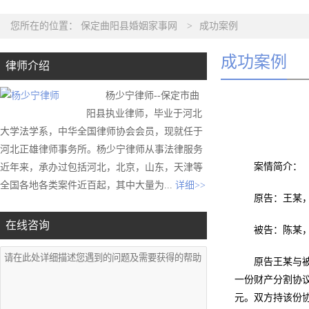
您所在的位置：
保定曲阳县婚姻家事网
>
成功案例
成功案例
律师介绍
杨少宁律师--保定市曲
阳县执业律师，毕业于河北
大学法学系，中华全国律师协会会员，现就任于
河北正雄律师事务所。杨少宁律师从事法律服务
案情简介：
近年来，承办过包括河北，北京，山东，天津等
全国各地各类案件近百起，其中大量为...
详细>>
原告：王某
在线咨询
被告：陈某
原告王某与被
一份财产分割协议
元。双方持该份