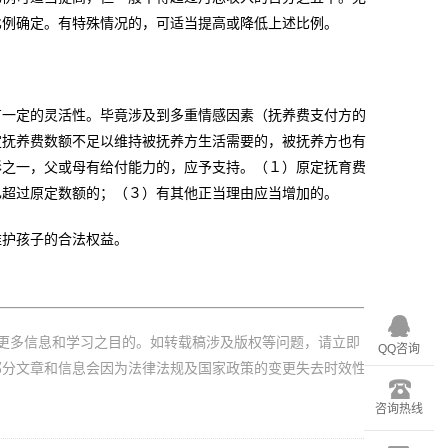
比例确定。有特殊情况的，可适当提高或降低上述比例。
有一定的灵活性。毕竟涉及到多重情感因素（抚养费支付方的
定抚养费数额不足以维持被抚养方生活需要的，被抚养方也有
形之一，父或母有给付能力的，应予支持。（１）原定抚育费
已超过原定数额的；（３）有其他正当理由应当增加的。
维护孩子的合法权益。
更多信息和学习之目的。如转载稿涉及版权等问题，请立即
QQ咨询
部分文章和信息会因为法律法规及国家政策的变更失去时效性
咨询热线