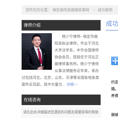
您所在的位置：
保定曲阳县婚姻家事网
>
成功案例
成
律师介绍
杨少宁律师--保定市曲
阳县执业律师，毕业于河北
大学法学系，中华全国律师
协会会员，现就任于河北正
雄律师事务所。杨少宁律师
从事法律服务近年来，承办
过包括河北，北京，山东，天津等全国各地各类
约
案件近百起，其中大量为...
详细>>
婚
养
在线咨询
据