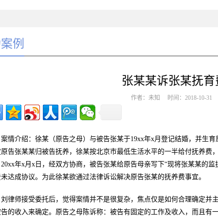
功案例
张某某诉张某抚育
作者：未知 时间：2018-10-3
案情介绍：徐某（原告之母）与被告张某于19xx年x月登记结婚，并生育
定原告张某某归被告抚养，徐某按北京市最低生活水平的一半给付抚养费，
。20xx年x月x日，经双方协商，被告张某给原告母亲写下“现将张某某的
费未达成协议。为此徐某欲通过法律诉讼解决原告张某的抚养费事宜。
刘律师接受委托后，觉得案情并不是很复杂，焦点仅是如何合理确定并
被告的收入来确定。原告之母陈诉称：被告有固定的工作及收入，而且有一