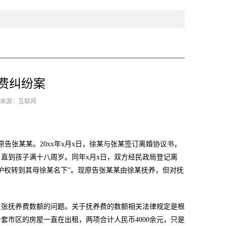
费纠纷案
1 来源：互联网
原告张某某。20xx年x月x日，徐某与张某签订离婚协议书，
直到孩子满十八周岁。同年x月x日，双方经民政局登记离
监护权转到其母徐某名下”。现原告张某某由徐某抚养，但对抚
主张抚养费数额的问题。关于抚养费的数额相关法律规定是根
套市区的房屋一直在出租，两项合计人民币4000余元，只是