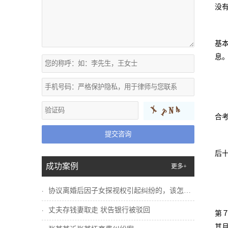
没
基
息
合
提交咨询
后
成功案例
更多+
协议离婚后因子女探视权引起纠纷的，该怎么...
丈夫存钱妻取走 状告银行被驳回
第
其