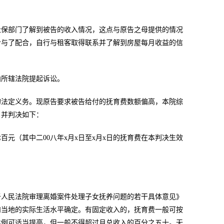
社保部门了解到被告的收入情况，这点与原告之母提供的情况
给与了配合，自行与租客取得联系并了解到房屋每月收益的信
向所辖法院提起诉讼。
的法定义务。现原告要求被告给付的抚育费数额偏高，本院综
。并判决如下：
百元（其中二00八年x月x日至x月x日的抚育费在本判决生效
于人民法院审理离婚案件处理子女抚养问题的若干具体意见》
和当地的实际生活水平确定。有固定收入的，抚育费一般可按
比例可适当提高，但一般不得超过月总收入的百分之五十。无