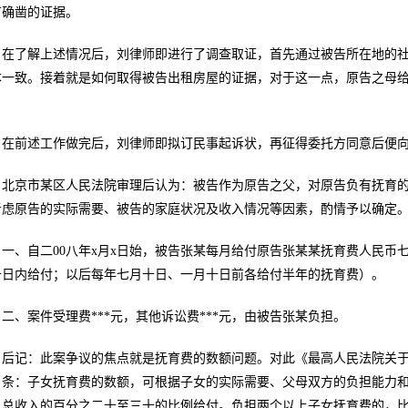
有确凿的证据。
在了解上述情况后，刘律师即进行了调查取证，首先通过被告所在地的
本一致。接着就是如何取得被告出租房屋的证据，对于这一点，原告之母
。
在前述工作做完后，刘律师即拟订民事起诉状，再征得委托方同意后便
北京市某区人民法院审理后认为：被告作为原告之父，对原告负有抚育
考虑原告的实际需要、被告的家庭状况及收入情况等因素，酌情予以确定
一、自二00八年x月x日始，被告张某每月给付原告张某某抚育费人民币七
十日内给付；以后每年七月十日、一月十日前各给付半年的抚育费）。
二、案件受理费***元，其他诉讼费***元，由被告张某负担。
后记：此案争议的焦点就是抚育费的数额问题。对此《最高人民法院关
７条：子女抚育费的数额，可根据子女的实际需要、父母双方的负担能力
月总收入的百分之二十至三十的比例给付。负担两个以上子女抚育费的，