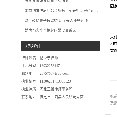
张某某诉张某抚育费纠纷案
固
离婚判决住房归张某所有，前夫拒交房产证怎...
财产转给妻子假离婚 赔了夫人还得还债
婚内伤害能否提起附带民事诉讼
支
相
联系我们
数
律师姓名：杨少宁律师
手机号码：13932253447
邮箱地址：23757607@qq.com
执业证号：11306201710983520
执业律所：河北正雄律师事务所
联
联系地址：保定市曲阳县人民法院对面
及