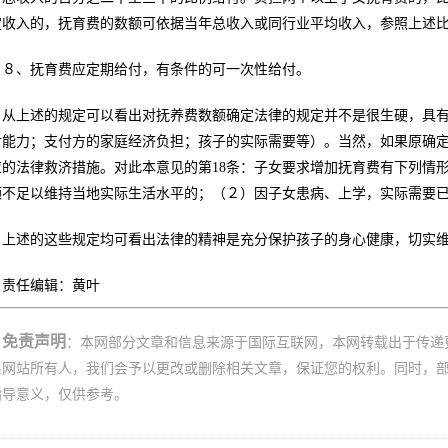
定收入的，抚育费的数额可依据当年总收入或同行业平均收入，参照上述
８、抚育费应定期给付，有条件的可一次性给付。
从上述的规定可以看出对抚养费数额确定法律的规定并不是很生硬，具
付能力；支付方的家庭经济负担；孩子的实际需要等）。当然，如果原确
应的法律救济措施。对此本意见的第18条：子女要求增加抚育费有下列情
额不足以维持当地实际生活水平的；（２）因子女患病、上学，实际需要
上述的这些规定均可看出法律的精神是充分保护孩子的身心健康，切实
责任编辑：黄叶
免责声明
：本网部分文章和信息来源于国际互联网，本网转载出于传递
系网站所有人，我们会予以更改或删除相关文章，保证您的权利。同时，
指导意义，仅供参考。