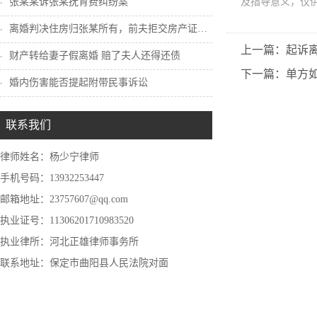
张某某诉张某抚育费纠纷案
及指导意义，仅
离婚判决住房归张某所有，前夫拒交房产证怎...
上一篇：起诉
财产转给妻子假离婚 赔了夫人还得还债
下一篇：单方
婚内伤害能否提起附带民事诉讼
联系我们
律师姓名：杨少宁律师
手机号码：13932253447
邮箱地址：23757607@qq.com
执业证号：11306201710983520
执业律所：河北正雄律师事务所
联系地址：保定市曲阳县人民法院对面