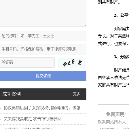
割共有财产。
2、公
对家庭共有
专长。对于某些
式进行，也要保
3、分
财产继承，
提交咨询
由继承人依法无
家庭共有财产进
成功案例
更多+
协议离婚后因子女探视权引起纠纷的，该怎么...
免责声明
：
丈夫存钱妻取走 状告银行被驳回
联系网站所有人