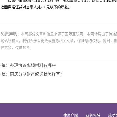
如果申请离婚的当事人弄虚作假，骗取离婚登记的，婚姻登记管理机
，收回离婚证并对当事人处200元以下的罚款。
免责声明
：本网部分文章和信息来源于国际互联网，本网转载出于传递
系网站所有人，我们会予以更改或删除相关文章，保证您的权利。同时，
指导意义，仅供参考。
一篇：办理协议离婚材料有哪些
一篇：同居分割财产起诉状怎样写？
律师介绍
业务领域
成功