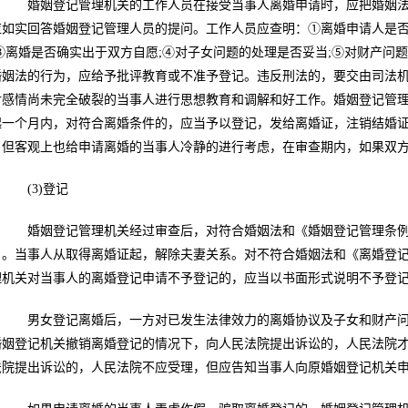
婚姻登记管理机关的工作人员在接受当事人离婚申请时，应把婚姻法
应如实回答婚姻登记管理人员的提问。工作人员应查明：①离婚申请人是否
;③离婚是否确实出于双方自愿;④对子女问题的处理是否妥当;⑤对财产问
婚姻法的行为，应给予批评教育或不准予登记。违反刑法的，要交由司法
对感情尚未完全破裂的当事人进行思想教育和调解和好工作。婚姻登记管
起一个月内，对符合离婚条件的，应当予以登记，发给离婚证，注销结婚
，但客观上也给申请离婚的当事人冷静的进行考虑，在审查期内，如果双
(3)登记
婚姻登记管理机关经过审查后，对符合婚姻法和《婚姻登记管理条例
》。当事人从取得离婚证起，解除夫妻关系。对不符合婚姻法和《离婚登
理机关对当事人的离婚登记申请不予登记的，应当以书面形式说明不予登
男女登记离婚后，一方对已发生法律效力的离婚协议及子女和财产问
婚姻登记机关撤销离婚登记的情况下，向人民法院提出诉讼的，人民法院
法院提出诉讼的，人民法院不应受理，但应告知当事人向原婚姻登记机关