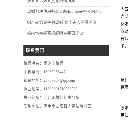
张某某诉张某抚育费纠纷案
人
离婚判决住房归张某所有，前夫拒交房产证怎...
力
财产转给妻子假离婚 赔了夫人还得还债
反
应
婚内伤害能否提起附带民事诉讼
日
求
联系我们
律师姓名：杨少宁律师
手机号码：13932253447
证
邮箱地址：23757607@qq.com
管
执业证号：11306201710983520
执业律所：河北正雄律师事务所
联系地址：保定市曲阳县人民法院对面
原
民