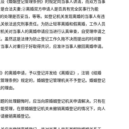
及《婚姻登记管理条例》的规定向当事人讲清，而双方当事
是合法夫妻;②离婚双方申请人是否具有完全民事行为能
题的处理是否妥当，等等。如登记机关发现离婚的当事人有违
机关依法追究刑事责任。为防止轻率离婚和假离婚，工作人员
理机关对当事人的离婚申请应当进行认真审查，自受理申请之
证。虽然这是法律为防止登记工作久拖不决而提出的时间要
方当事人对重归于好取得共识，应准许当事人撤回离婚申请。
》的离婚申请，予以登记并发给《离婚证》，注销《结婚
记管理条例》规定的，婚姻登记管理机关不予登记。婚姻登记
记的理由。
题的处理翻悔时，应当向原婚姻登记机关申请解决。只有在
才能受理，在原婚姻登记机关未撤销离婚登记的情况下，向人
申请撤销离婚登记。