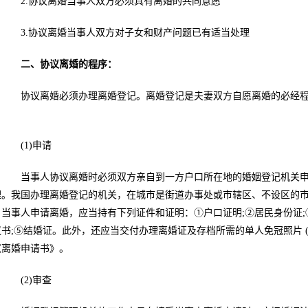
2.协议离婚当事人双方必须具有离婚的共同意愿
3.协议离婚当事人双方对子女和财产问题已有适当处理
二、协议离婚的程序：
协议离婚必须办理离婚登记。离婚登记是夫妻双方自愿离婚的必经程
：
(1)申请
当事人协议离婚时必须双方亲自到一方户口所在地的婚姻登记机关申
理。我国办理离婚登记的机关，在城市是街道办事处或市辖区、不设区的
。当事人申请离婚，应当持有下列证件和证明：①户口证明;②居民身份证;
议书;⑤结婚证。此外，还应当交付办理离婚证及存档所需的单人免冠照片 
《离婚申请书》。
(2)审查