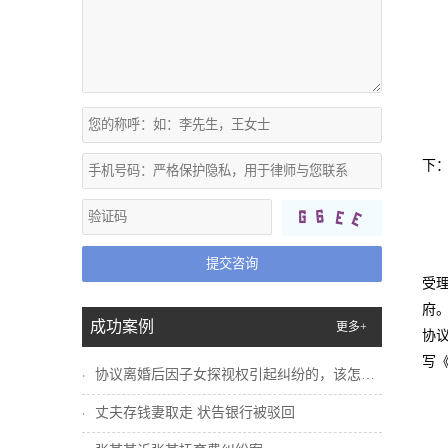
下
提交咨询
受
府
成功案例
更多+
协
写
协议离婚后因子女探视权引起纠纷的，该怎么...
丈夫存钱妻取走 状告银行被驳回