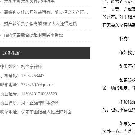
张某某诉张某抚育费纠纷案
产、经营的收益，
间，夫妻一方或双
离婚判决住房归张某所有，前夫拒交房产证怎...
的财产。对于继
财产转给妻子假离婚 赔了夫人还得还债
在夫妻关系存续期
婚内伤害能否提起附带民事诉讼
补充：
假如找了一
联系我们
如果不想半
律师姓名：杨少宁律师
手机号码：13932253447
如果该婚前
邮箱地址：23757607@qq.com
第一项的规定：“
执业证号：11306201710983520
不论婚姻延
执业律所：河北正雄律师事务所
的，也就不存在
联系地址：保定市曲阳县人民法院对面
如果另一方
另外一方。当然