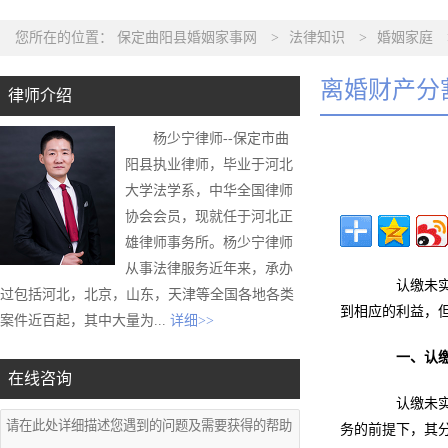
您所在的位置：
保定曲阳县婚姻家事网
>
法律知识
>
婚姻家庭
离婚财产分
律师介绍
杨少宁律师--保定市曲
阳县执业律师，毕业于河北
大学法学系，中华全国律师
协会会员，现就任于河北正
雄律师事务所。杨少宁律师
从事法律服务近年来，承办
认缴未实缴
过包括河北，北京，山东，天津等全国各地各类
到相应的利益，
案件近百起，其中大量为...
详细>>
一、认
在线咨询
认缴未实缴
务的前提下，其