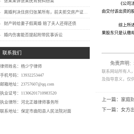
张某某诉张某抚育费纠纷案
《公司法》
由交付该出资的
离婚判决住房归张某所有，前夫拒交房产证怎...
财产转给妻子假离婚 赔了夫人还得还债
综上所述，
果股东只是认缴
婚内伤害能否提起附带民事诉讼
联系我们
免责声明
：
律师姓名：杨少宁律师
联系网站所有人
手机号码：13932253447
及指导意义，仅
邮箱地址：23757607@qq.com
执业证号：11306201710983520
上一篇：家庭
执业律所：河北正雄律师事务所
下一篇：女方
联系地址：保定市曲阳县人民法院对面