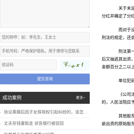
关于未足额
分红并确定了分
而对于没有
刑法的规定，还
刑法第一百
后又抽逃其出资
金额百分之二以
提交咨询
单位犯前款
《公司法司
成功案例
更多+
的，人民法院应
协议离婚后因子女探视权引起纠纷的，该怎么...
其他股东可
丈夫存钱妻取走 状告银行被驳回
疵出资的原始股