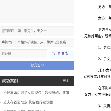
男方：某某，男
女方：某某，女
男方与女方于
无和好可能，现
1、男女双
2、子女抚
提交咨询
儿子/女儿
(/男方每月支付抚
成功案例
更多+
在不影响孩
协议离婚后因子女探视权引起纠纷的，该怎么...
女方，女方应保
丈夫存钱妻取走 状告银行被驳回
3、夫妻共