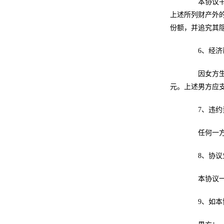
本协议书财
上述所列财产外
份额，并追究其
6、经济帮
因女方生活
元。上述男方应支
7、违约
任何一方不
8、协议生
本协议一式
9、如本协