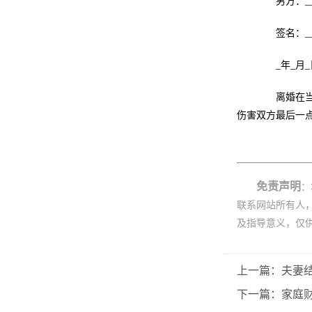
男方：____
签名：____
_年_月_日
离婚在当今
伤害双方最后一
免责声明
：
联系网站所有人
及指导意义，仅
上一篇：夫妻
下一篇：家庭