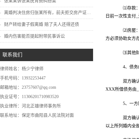
张某某诉张某抚育费纠纷案
⑴存款：双
离婚判决住房归张某所有，前夫拒交房产证怎...
日前一次性支付_
财产转给妻子假离婚 赔了夫人还得还债
⑵房屋：夫
婚内伤害能否提起附带民事诉讼
方必须协助女方办
⑶其他财产
联系我们
4、债务
律师姓名：杨少宁律师
手机号码：13932253447
双方确认在
邮箱地址：23757607@qq.com
XXX所借债务由
执业证号：11306201710983520
5、一方隐
执业律所：河北正雄律师事务所
联系地址：保定市曲阳县人民法院对面
双方确认夫
以上所列婚内全