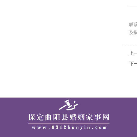
联
及
上
下