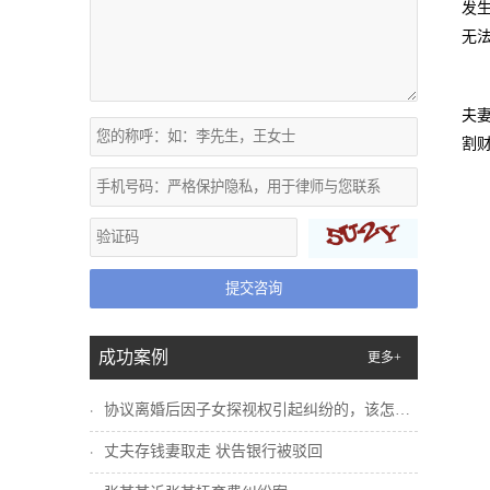
发
无
夫
割
提交咨询
成功案例
更多+
协议离婚后因子女探视权引起纠纷的，该怎么...
丈夫存钱妻取走 状告银行被驳回