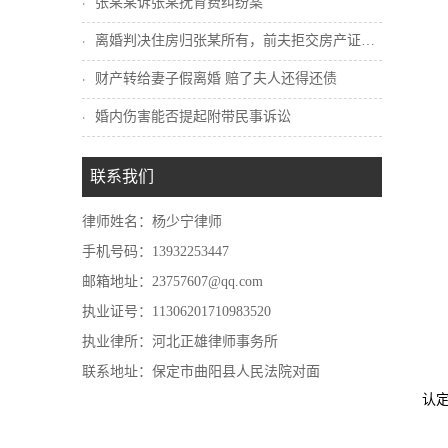
张某某诉张某抚育费纠纷案
离婚判决住房归张某所有，前夫拒交房产证怎...
财产转给妻子假离婚 赔了夫人还得还债
婚内伤害能否提起附带民事诉讼
联系我们
律师姓名：杨少宁律师
手机号码：13932253447
邮箱地址：23757607@qq.com
执业证号：11306201710983520
执业律所：河北正雄律师事务所
联系地址：保定市曲阳县人民法院对面
认