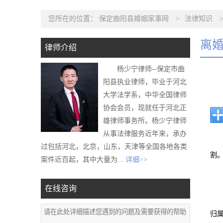
您所在的位置：
保定曲阳县婚姻家事网
>
法律知识
离
律师介绍
杨少宁律师--保定市曲
阳县执业律师，毕业于河北
大学法学系，中华全国律师
协会会员，现就任于河北正
雄律师事务所。杨少宁律师
从事法律服务近年来，承办
过包括河北，北京，山东，天津等全国各地各类
割
案件近百起，其中大量为...
详细>>
在线咨询
归