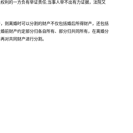
权利的一方负有举证责任;当事人举不出有力证据，法院又
，则离婚时可以分割的财产不仅包括婚后所得财产，还包括
及婚前财产约定部分归各自所有、部分归共同所有，在离婚分
后再对共同财产进行分割。