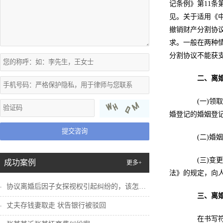
记条例》第11
见。关于适用《中
撤销财产分割协
求。一般在两种
分割协议不能获
二、离
(一)领取
婚登记的婚姻登
提交咨询
(二)婚姻
(三)变更
成功案例
更多+
法》的规定，向
协议离婚后因子女探视权引起纠纷的，该怎么...
三、离
丈夫存钱妻取走 状告银行被驳回
在书写符合