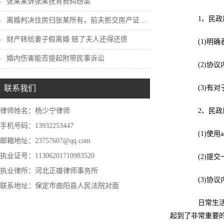
张某某诉张某抚育费纠纷案
1、民政局
离婚判决住房归张某所有，前夫拒交房产证怎...
财产转给妻子假离婚 赔了夫人还得还债
(1)明确
婚内伤害能否提起附带民事诉讼
(2)协议
联系我们
(3)有对
律师姓名：杨少宁律师
2、民政局
手机号码：13932253447
(1)使用a
邮箱地址：23757607@qq.com
执业证号：11306201710983520
(2)提交
执业律所：河北正雄律师事务所
(3)协议
联系地址：保定市曲阳县人民法院对面
日常生活当
起到了非常重要