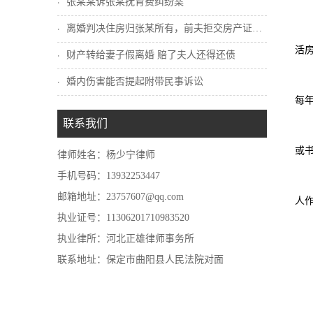
张某某诉张某抚育费纠纷案
离婚判决住房归张某所有，前夫拒交房产证怎...
活
财产转给妻子假离婚 赔了夫人还得还债
婚内伤害能否提起附带民事诉讼
每
联系我们
或
律师姓名：杨少宁律师
手机号码：13932253447
邮箱地址：23757607@qq.com
人
执业证号：11306201710983520
执业律所：河北正雄律师事务所
联系地址：保定市曲阳县人民法院对面