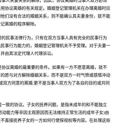
当事人夫妻关系的解除，因此，协议离婚的当事人双方必须
适用协议离婚的有关规定。婚姻登记管理机关在办理离婚时应
明他们没有合法的婚姻关系，则不能确认其夫妻身份，就不能
登记离婚的程序解除。
要的民事法律行为，只有在双方当事人具有完全的民事行为
无民事行为能力的，婚姻登记管理机关不予受理。对于夫妻一
，并由其法定代理人代理诉讼。
是协议离婚的最重要的条件。如果有一方不愿意离婚，就不
意的愿与对方解除婚姻关系，而不是双方一时气愤或感情冲动
或双方同意的离婚;更不是当事人双方为了各自的目的或共同
成一致的协议。子女的抚养问题，是指未成年的和不能独立
劳动能力等非因主观原因而无法维持正常生活的成年子女)由
及不直接抚养子女的一方如何行使探视权等内容。在处理这些
。