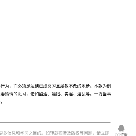
行为，而必须是达到已成恶习且屡教不改的地步。本款为例
夫妻感情的恶习，诸如酗酒、嫖娼、卖淫、淫乱等。一方当事
持。
更多信息和学习之目的。如转载稿涉及版权等问题，请立即
QQ咨询