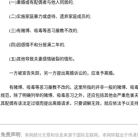
(一)重婚或有配偶者与他人同居的;
(二)实施家庭暴力或虐待、遗弃家庭成员的;
(三)有赌博、吸毒等恶习屡教不改的;
(四)因感情不和分居满二年的;
(五)其他导致夫妻感情破裂的情形。
一方被宣告失踪，另一方提出离婚诉讼的，应准予离婚。
有赌博、吸毒等恶习屡教不改的。这里所指的并非一般的赌博、吸毒
性规范，除了明确列举的赌博、吸毒恶习之外，还应包括其他会严重危害
以其配偶有该法定过错而提出离婚请求，只要调解无效，就应依法予以支
免责声明
：本网部分文章和信息来源于国际互联网，本网转载出于传递