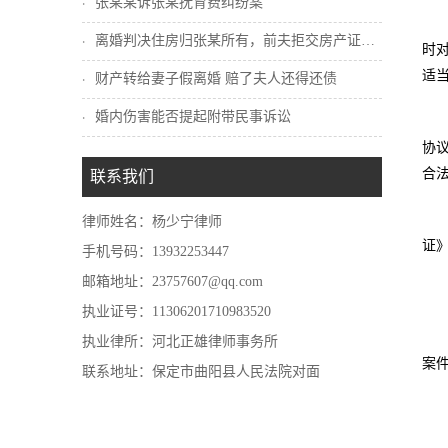
张某某诉张某抚育费纠纷案
离婚判决住房归张某所有，前夫拒交房产证怎...
时
适
财产转给妻子假离婚 赔了夫人还得还债
婚内伤害能否提起附带民事诉讼
协
合
联系我们
律师姓名：杨少宁律师
证
手机号码：13932253447
邮箱地址：23757607@qq.com
执业证号：11306201710983520
执业律所：河北正雄律师事务所
案
联系地址：保定市曲阳县人民法院对面