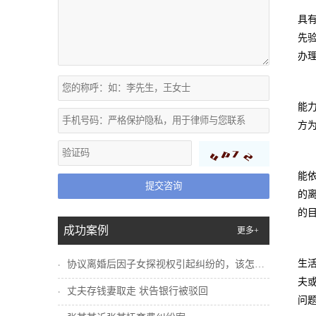
具
先
办
能
方
能
提交咨询
的
的
成功案例
更多+
生
协议离婚后因子女探视权引起纠纷的，该怎么...
夫
丈夫存钱妻取走 状告银行被驳回
问