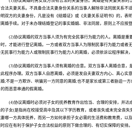
(1)协议离婚的男女双方须有合法的夫妻身份。离婚是有夫妻关系的
有合法夫妻关系。不具备合法夫妻身份关系的当事人解除非法同居关系不
验明双方的夫妻身份，凡是没有《结婚证》或《夫妻关系证明书》的，表
理离婚手续。对于未办理结婚登记的事实婚姻、非法同居，原则上不应按
(2)协议离婚的双方当事人须为有完全民事行为能力的人。离婚是重
力时，才能进行登记离婚。一方或者双方当事人为限制民事行为能力或者
为无民事行为能力人或限制民事行为能力人的离婚，必须依诉讼程序解决
(3)协议离婚的双方当事人须有离婚的合意。双方当事人离婚合意，
依此程序办理。双方当事人自愿离婚，必须是发自夫妻双方内心、真心实
离婚;不是一方欺诈、哄骗另一方同意的离婚;也不是家长或第三者胁迫一方
目的而恶意串通的假离婚。
(4)协议离婚时必须对子女的抚养教育作出恰当、合理的安排，并达
活的子女(是指尚在校接受高中及其以下学历教育，或者丧失或未完全丧失
或妻哪一方具体抚养，而另一方如何承担子女必需的生活费和教育费，以
题时应在有利于保护子女合法权益的原则下做合理的、有切实保障的安排