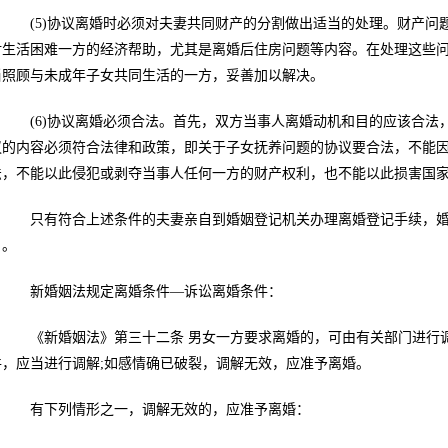
(5)协议离婚时必须对夫妻共同财产的分割做出适当的处理。财产问
对生活困难一方的经济帮助，尤其是离婚后住房问题等内容。在处理这些
当照顾与未成年子女共同生活的一方，妥善加以解决。
(6)协议离婚必须合法。首先，双方当事人离婚动机和目的应该合法
议的内容必须符合法律和政策，即关于子女抚养问题的协议要合法，不能因
法，不能以此侵犯或剥夺当事人任何一方的财产权利，也不能以此损害国
只有符合上述条件的夫妻亲自到婚姻登记机关办理离婚登记手续，婚
》。
新婚姻法规定离婚条件—诉讼离婚条件：
《新婚姻法》第三十二条 男女一方要求离婚的，可由有关部门进行调
件，应当进行调解;如感情确已破裂，调解无效，应准予离婚。
有下列情形之一，调解无效的，应准予离婚：