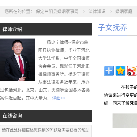
您所在的位置：
保定曲阳县婚姻家事网
>
法律知识
>
婚姻家庭
子女抚养
律师介绍
杨少宁律师--保定市曲
阳县执业律师，毕业于河北
大学法学系，中华全国律师
协会会员，现就任于河北正
雄律师事务所。杨少宁律师
从事法律服务近年来，承办
在孩子的抚
过包括河北，北京，山东，天津等全国各地各类
协议来进行变更
案件近百起，其中大量为...
详细>>
编一同来了解
凭
在线咨询