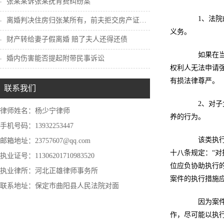
张某某诉张某抚育费纠纷案
1、法院的
离婚判决住房归张某所有，前夫拒交房产证怎...
义务。
财产转给妻子假离婚 赔了夫人还得还债
如果在当事
婚内伤害能否提起附带民事诉讼
权利人无法申请
有损法律尊严。
联系我们
2、对子女
律师姓名：杨少宁律师
养的行为。
手机号码：13932253447
该类执行案
邮箱地址：23757607@qq.com
十八条规定：“
执业证号：11306201710983520
位应负协助执行
执业律所：河北正雄律师事务所
案件的执行措施
联系地址：保定市曲阳县人民法院对面
因为案件的
作，尽可能以执