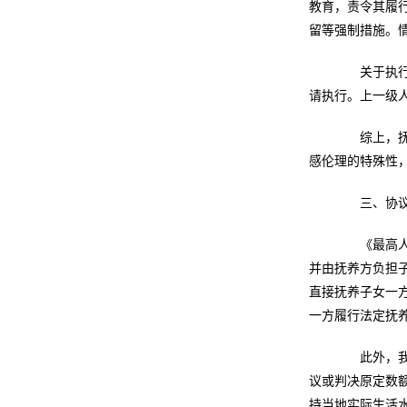
教育，责令其履
留等强制措施。
关于执行的
请执行。上一级
综上，抚养
感伦理的特殊性
三、协议不
《最高人民
并由抚养方负担
直接抚养子女一
一方履行法定抚
此外，我国
议或判决原定数
持当地实际生活