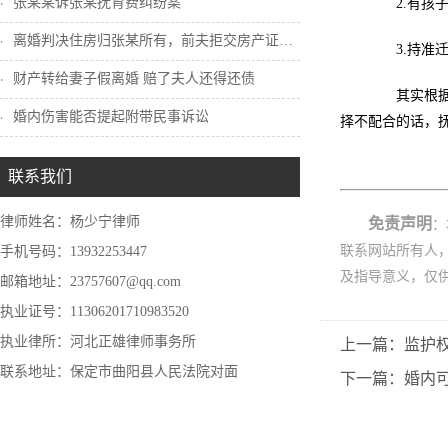
张某某诉张某抚育费纠纷案
2.有孩子
离婚判决住房归张某所有，前夫拒交房产证怎...
3.持准迁
财产转给妻子假离婚 赔了夫人还得还债
其实根据我
婚内伤害能否提起附带民事诉讼
择不配合的话，
联系我们
律师姓名：杨少宁律师
免责声明
：
联系网站所有人
手机号码：13932253447
及指导意义，仅
邮箱地址：23757607@qq.com
执业证号：11306201710983520
执业律所：河北正雄律师事务所
上一篇：监护
联系地址：保定市曲阳县人民法院对面
下一篇：婚内