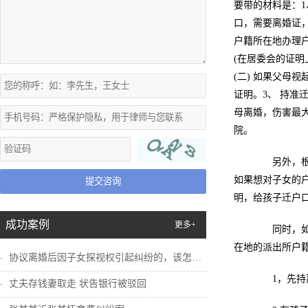
要带的材料是：1
口，需要离婚证
户籍所在地办理
(在居委会的证明
(二) 如果父母
证明。3、 持
母离婚，伤害最
院。
另外，根据
如果想对子女的
提交咨询
明，给孩子迁户
成功案例
更多+
同时，如果
在地的派出所户
协议离婚后因子女探视权引起纠纷的，该怎么...
1，先持离
丈夫存钱妻取走 状告银行被驳回