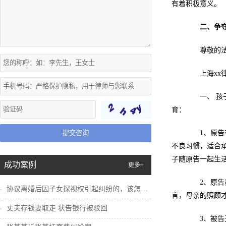
有着积极意义。
二、争
尊敬的法
上海xx律
一、 孩子
育：
提交咨询
1、原告有
不良习惯，适合
子随原告一起生
成功案例
更多+
2、原告虽
协议离婚后因子女探视权引起纠纷的，该怎么...
言，母亲的照顾
丈夫存钱妻取走 状告银行被驳回
3、被告无