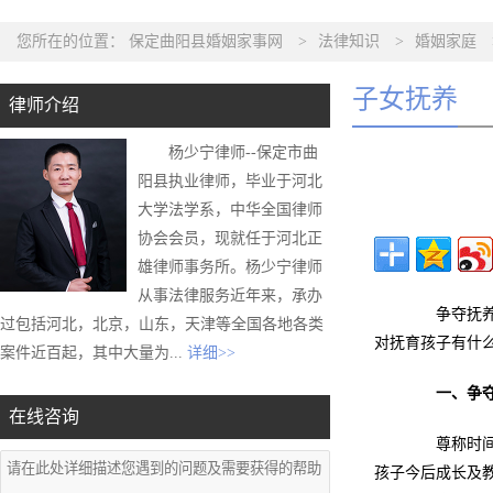
您所在的位置：
保定曲阳县婚姻家事网
>
法律知识
>
婚姻家庭
子女抚养
律师介绍
杨少宁律师--保定市曲
阳县执业律师，毕业于河北
大学法学系，中华全国律师
协会会员，现就任于河北正
雄律师事务所。杨少宁律师
从事法律服务近年来，承办
争夺抚养权
过包括河北，北京，山东，天津等全国各地各类
对抚育孩子有什
案件近百起，其中大量为...
详细>>
一、争
在线咨询
尊称时间地
孩子今后成长及