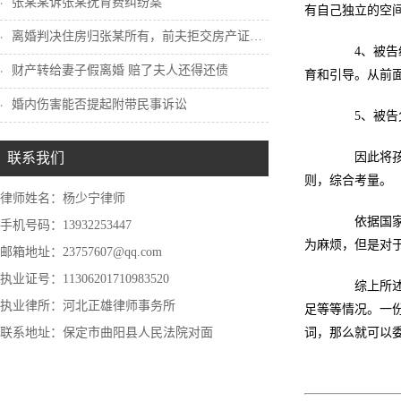
张某某诉张某抚育费纠纷案
有自己独立的空
离婚判决住房归张某所有，前夫拒交房产证怎...
4、被告经
财产转给妻子假离婚 赔了夫人还得还债
育和引导。从前
婚内伤害能否提起附带民事诉讼
5、被告父
联系我们
因此将孩子
则，综合考量。
律师姓名：杨少宁律师
依据国家的
手机号码：13932253447
为麻烦，但是对
邮箱地址：23757607@qq.com
执业证号：11306201710983520
综上所述，
执业律所：河北正雄律师事务所
足等等情况。一
联系地址：保定市曲阳县人民法院对面
词，那么就可以