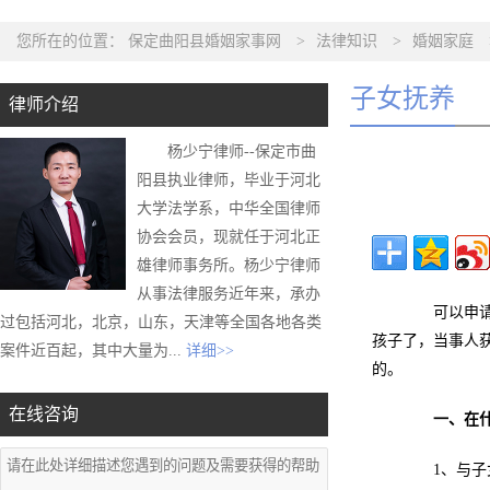
您所在的位置：
保定曲阳县婚姻家事网
>
法律知识
>
婚姻家庭
子女抚养
律师介绍
杨少宁律师--保定市曲
阳县执业律师，毕业于河北
大学法学系，中华全国律师
协会会员，现就任于河北正
雄律师事务所。杨少宁律师
从事法律服务近年来，承办
可以申请要
过包括河北，北京，山东，天津等全国各地各类
孩子了，当事人
案件近百起，其中大量为...
详细>>
的。
在线咨询
一、在
1、与子女