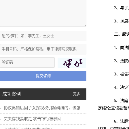
2、与子女
3、10周
二、起
1、向法
2、法院经
3、被告在
提交咨询
4、决定开
成功案例
更多+
5、法庭调
协议离婚后因子女探视权引起纠纷的，该怎么...
定结论;宣读勘验
丈夫存钱妻取走 状告银行被驳回
6、法庭辩
终结，由审判长