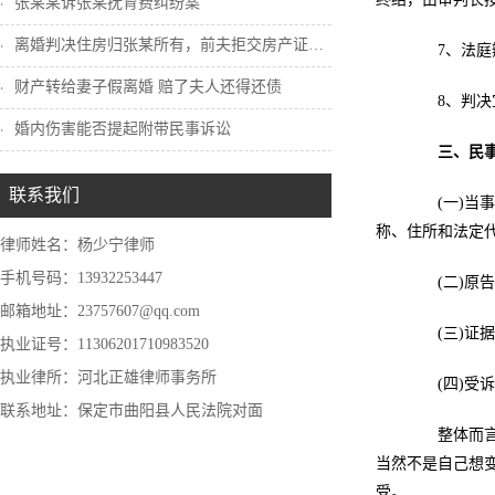
张某某诉张某抚育费纠纷案
离婚判决住房归张某所有，前夫拒交房产证怎...
7、法庭辩
财产转给妻子假离婚 赔了夫人还得还债
8、判决
婚内伤害能否提起附带民事诉讼
三、民
联系我们
(一)当事
称、住所和法定
律师姓名：杨少宁律师
手机号码：13932253447
(二)原告
邮箱地址：23757607@qq.com
(三)证据
执业证号：11306201710983520
执业律所：河北正雄律师事务所
(四)受诉
联系地址：保定市曲阳县人民法院对面
整体而言，
当然不是自己想
受。