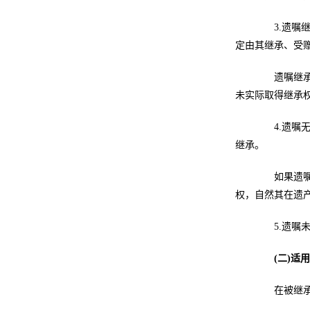
3.遗嘱继
定由其继承、受
遗嘱继承人
未实际取得继承
4.遗嘱无
继承。
如果遗嘱全
权，自然其在遗
5.遗嘱未
(二)适
在被继承人