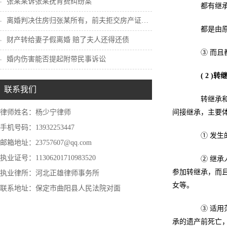
张某某诉张某抚育费纠纷案
都有继承人
离婚判决住房归张某所有，前夫拒交房产证怎...
都是由原享
财产转给妻子假离婚 赔了夫人还得还债
③ 而且都
婚内伤害能否提起附带民事诉讼
( 2 
联系我们
转继承和代
律师姓名：杨少宁律师
间接继承，主要
手机号码：13932253447
① 发生的
邮箱地址：23757607@qq.com
执业证号：11306201710983520
② 继承人
参加转继承，而
执业律所：河北正雄律师事务所
女等。
联系地址：保定市曲阳县人民法院对面
③ 适用范
承的遗产前死亡