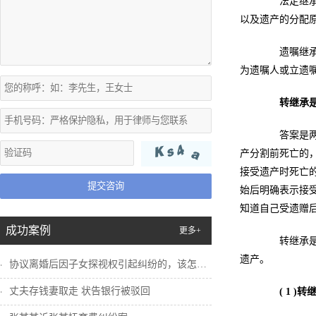
法定继承，
以及遗产的分配
遗嘱继承是
为遗嘱人或立遗
转继承
答案是两者
产分割前死亡的
接受遗产时死亡
提交咨询
始后明确表示接
知道自己受遗赠
成功案例
更多+
转继承是两
遗产。
协议离婚后因子女探视权引起纠纷的，该怎么...
丈夫存钱妻取走 状告银行被驳回
( 1 