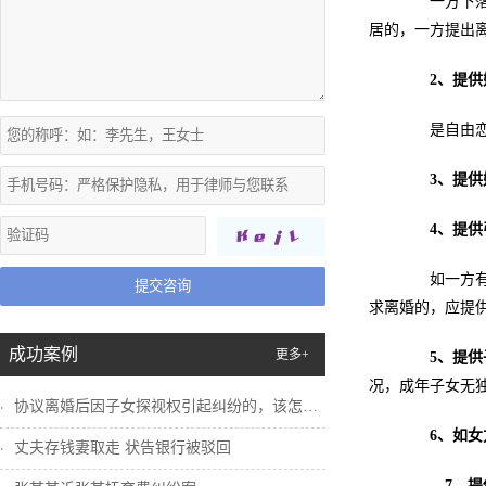
一方下落不
居的，一方提出
2、提
是自由恋爱
3、提
4、提
如一方有生
提交咨询
求离婚的，应提
成功案例
更多+
5、提
况，成年子女无
协议离婚后因子女探视权引起纠纷的，该怎么...
6、如
丈夫存钱妻取走 状告银行被驳回
7、提