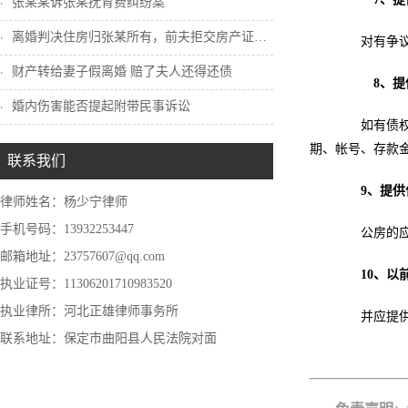
张某某诉张某抚育费纠纷案
离婚判决住房归张某所有，前夫拒交房产证怎...
对有争议的
财产转给妻子假离婚 赔了夫人还得还债
8、提
婚内伤害能否提起附带民事诉讼
如有债权或
期、帐号、存款
联系我们
9、提
律师姓名：杨少宁律师
手机号码：13932253447
公房的应提
邮箱地址：23757607@qq.com
10、
执业证号：11306201710983520
执业律所：河北正雄律师事务所
并应提供原
联系地址：保定市曲阳县人民法院对面