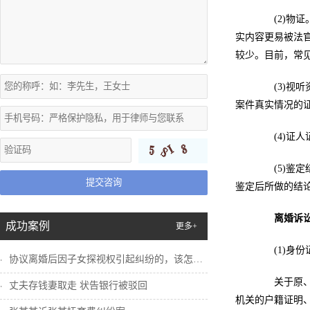
(2)物证
实内容更易被法
较少。目前，常
(3)视听
案件真实情况的
(4)证人
(5)鉴定
提交咨询
鉴定后所做的结
离婚诉
成功案例
更多+
(1)身份
协议离婚后因子女探视权引起纠纷的，该怎么...
关于原、被
丈夫存钱妻取走 状告银行被驳回
机关的户籍证明、