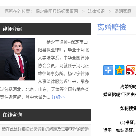
您所在的位置：
保定曲阳县婚姻家事网
>
法律知识
>
婚姻家庭
离婚赔偿
律师介绍
杨少宁律师--保定市曲
阳县执业律师，毕业于河北
大学法学系，中华全国律师
协会会员，现就任于河北正
雄律师事务所。杨少宁律师
从事法律服务近年来，承办
离婚的时候
过包括河北，北京，山东，天津等全国各地各类
婚证据呢?下面
案件近百起，其中大量为...
详细>>
如何搜
在线咨询
(1)书证
运用。如结婚证