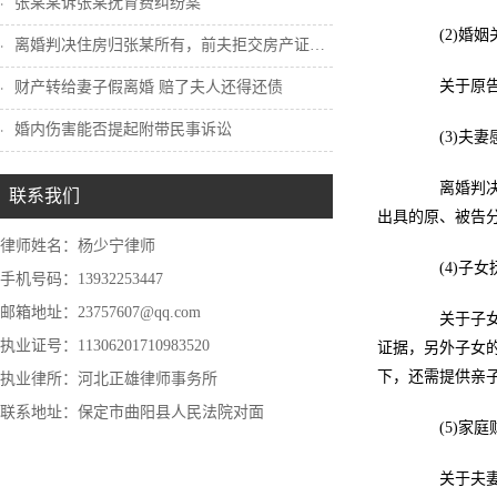
张某某诉张某抚育费纠纷案
(2)婚姻
离婚判决住房归张某所有，前夫拒交房产证怎...
关于原告与
财产转给妻子假离婚 赔了夫人还得还债
婚内伤害能否提起附带民事诉讼
(3)夫妻
离婚判决与
联系我们
出具的原、被告
律师姓名：杨少宁律师
(4)子女
手机号码：13932253447
邮箱地址：23757607@qq.com
关于子女的
执业证号：11306201710983520
证据，另外子女
下，还需提供亲
执业律所：河北正雄律师事务所
联系地址：保定市曲阳县人民法院对面
(5)家庭
关于夫妻双