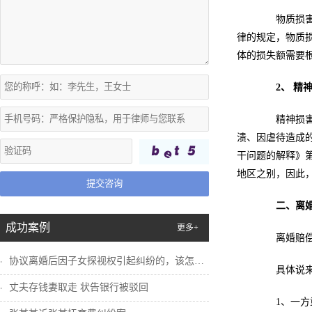
物质损害赔
律的规定，物质
体的损失额需要
2、 精
精神损害赔
溃、因虐待造成
干问题的解释》
地区之别，因此
提交咨询
二、离
成功案例
更多+
离婚赔偿的
协议离婚后因子女探视权引起纠纷的，该怎么...
具体说来，
丈夫存钱妻取走 状告银行被驳回
1、一方重