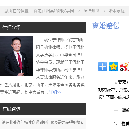
您所在的位置：
保定曲阳县婚姻家事网
>
法律知识
>
婚姻家庭
离婚赔偿
律师介绍
杨少宁律师--保定市曲
阳县执业律师，毕业于河北
大学法学系，中华全国律师
协会会员，现就任于河北正
雄律师事务所。杨少宁律师
从事法律服务近年来，承办
夫妻双方在
过包括河北，北京，山东，天津等全国各地各类
的数额进行了约
案件近百起，其中大量为...
详细>>
呢？下面小编为
在线咨询
一、
离
1、 物