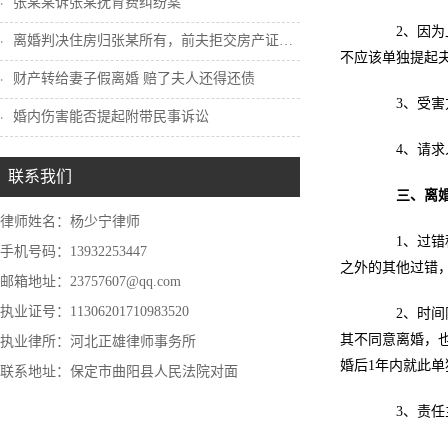
张某某诉张某抚育费纠纷案
2、因为上
离婚判决住房归张某所有，前夫拒交房产证怎...
不应该单独提起
财产转给妻子假离婚 赔了夫人还得还债
3、受害方
婚内伤害能否提起附带民事诉讼
4、请求
联系我们
三、离
律师姓名：杨少宁律师
1、过错种
手机号码：13932253447
之外的其他过错
邮箱地址：23757607@qq.com
执业证号：11306201710983520
2、时间限
其不同意离婚，
执业律所：河北正雄律师事务所
婚后1年内就此单
联系地址：保定市曲阳县人民法院对面
3、责任主