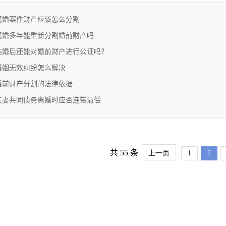
离婚案件财产应该怎么分割
离婚多年能重新分割婚前财产吗
结婚后还能对婚前财产进行公证吗？
婚姻无效纠纷怎么解决
婚前财产分割的法律依据
夫妻共同债务离婚时应否连带清偿
共 55 条
上一页
1
2