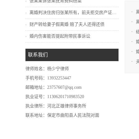
张某某诉张某抚育费纠纷案
离婚判决住房归张某所有，前夫拒交房产证怎...
财产转给妻子假离婚 赔了夫人还得还债
婚内伤害能否提起附带民事诉讼
联系我们
律师姓名：杨少宁律师
手机号码：13932253447
邮箱地址：23757607@qq.com
执业证号：11306201710983520
执业律所：河北正雄律师事务所
联系地址：保定市曲阳县人民法院对面