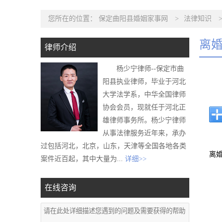
您所在的位置：
保定曲阳县婚姻家事网
>
法律知识
离
律师介绍
杨少宁律师--保定市曲
阳县执业律师，毕业于河北
大学法学系，中华全国律师
协会会员，现就任于河北正
雄律师事务所。杨少宁律师
从事法律服务近年来，承办
过包括河北，北京，山东，天津等全国各地各类
离
案件近百起，其中大量为...
详细>>
在线咨询