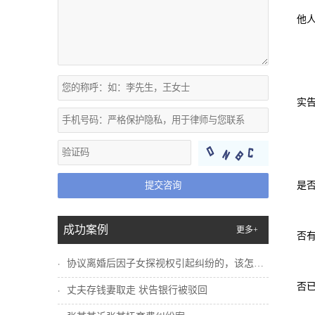
他
实
提交咨询
是
成功案例
更多+
否
协议离婚后因子女探视权引起纠纷的，该怎么...
否
丈夫存钱妻取走 状告银行被驳回