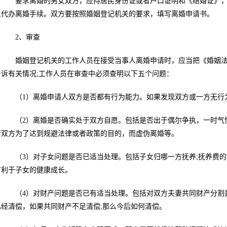
要求离婚的男女双方，应持居民身份证或者户口证明和《结婚证》，
人代办离婚手续。双方要按照婚姻登记机关的要求，填写离婚申请书。
2、审查
婚姻登记机关的工作人员在接受当事人离婚申请时，应当把《婚姻法
告诉有关情况;工作人员在审查中必须查明以下五个问题：
（1）离婚申请人双方是否都有行为能力。如果发现双方或一方无行
（2）离婚是否确实处于双方自愿。包括是否出于偶尔争执，一时气愤
否双方为了达到规避法律或者政策的目的，而虚伪离婚等。
（3）对子女问题是否已适当处理。包括子女归哪一方抚养;抚养费的负
有利于子女的健康成长。
（4）对财产问题是否已有适当处理。包括对双方夫妻共同财产分割是
已经清偿，如果共同财产不足清偿;那么今后如何清偿。