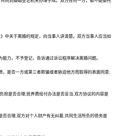
共同到婚姻登记机关办理手续。双方任何一方，都不能委托
》中关于离婚的规定，向当事人讲清楚。双方当事人应当如
为能力，不予登记，告诉通过诉讼程序解决离婚问题。
，是否一方或第三者欺骗或者胁迫他方而取得的表面同意;
担是否合理;抚养费给付办法是否妥当;双方协议的内容是
否合理;双方对个人财产有无纠葛;共同生活所负的债务是