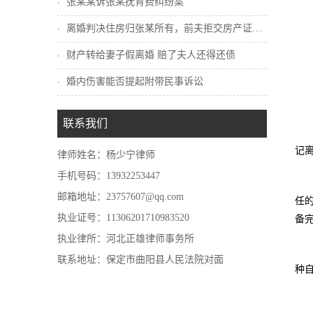
张某某诉张某抚育费纠纷案
离婚判决住房归张某所有，前夫拒交房产证怎...
财产转给妻子假离婚 赔了夫人还得还债
婚内伤害能否提起附带民事诉讼
联系我们
记
律师姓名：杨少宁律师
手机号码：13932253447
邮箱地址：23757607@qq.com
任
执业证号：11306201710983520
备
执业律所：河北正雄律师事务所
联系地址：保定市曲阳县人民法院对面
种