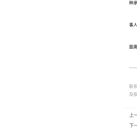
种
事
面
联
及
上
下