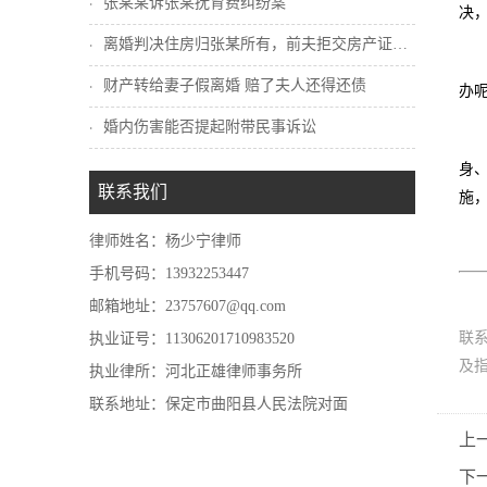
张某某诉张某抚育费纠纷案
决
离婚判决住房归张某所有，前夫拒交房产证怎...
财产转给妻子假离婚 赔了夫人还得还债
办呢
婚内伤害能否提起附带民事诉讼
身
联系我们
施
律师姓名：杨少宁律师
手机号码：13932253447
邮箱地址：23757607@qq.com
联
执业证号：11306201710983520
及
执业律所：河北正雄律师事务所
联系地址：保定市曲阳县人民法院对面
上
下