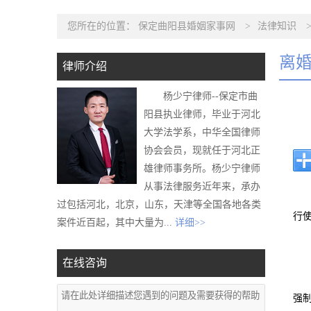
您所在的位置：
保定曲阳县婚姻家事网
>
法律知识
离
律师介绍
杨少宁律师--保定市曲
阳县执业律师，毕业于河北
大学法学系，中华全国律师
协会会员，现就任于河北正
雄律师事务所。杨少宁律师
从事法律服务近年来，承办
过包括河北，北京，山东，天津等全国各地各类
行
案件近百起，其中大量为...
详细>>
在线咨询
强