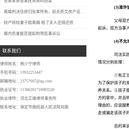
张某某诉张某抚育费纠纷案
(3)
准许
离婚判决住房归张某所有，前夫拒交房产证怎...
父母双方协
财产转给妻子假离婚 赔了夫人还得还债
起诉，双方当事
婚内伤害能否提起附带民事诉讼
(4)
不允
联系我们
司法实践中
情况分别处理：
律师姓名：杨少宁律师
手机号码：13932253447
①有正当理
邮箱地址：23757607@qq.com
为了保护孩子的
执业证号：11306201710983520
养关系。②孩子
方的家中，并且
执业律所：河北正雄律师事务所
理由的，应说服
联系地址：保定市曲阳县人民法院对面
走或骗走该孩子
总的来说，