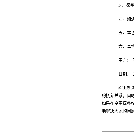
3 、探望
四、如遇其
五、本协议
六、本协议
甲方： 
日期： 
综上所述，
的抚养关系，同
如果在变更抚养
地解决大家的问