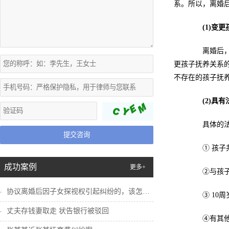
系。所以，离婚
(1)
变更
离婚后，一
更孩子抚养关系
不存在的孩子抚
(2)
具有
具体的法
提交咨询
① 孩子共
成功案例
更多+
②与孩子共
协议离婚后因子女探视权引起纠纷的，该怎么...
③ 10周
丈夫存钱妻取走 状告银行被驳回
④有其他正