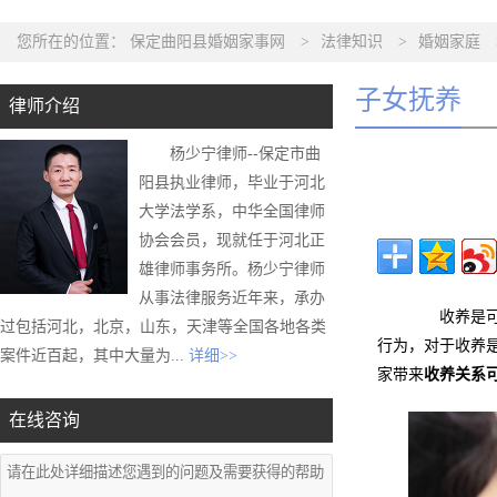
您所在的位置：
保定曲阳县婚姻家事网
>
法律知识
>
婚姻家庭
子女抚养
律师介绍
杨少宁律师--保定市曲
阳县执业律师，毕业于河北
大学法学系，中华全国律师
协会会员，现就任于河北正
雄律师事务所。杨少宁律师
从事法律服务近年来，承办
收养是可以
过包括河北，北京，山东，天津等全国各地各类
行为，对于收养
案件近百起，其中大量为...
详细>>
家带来
收养关系
在线咨询