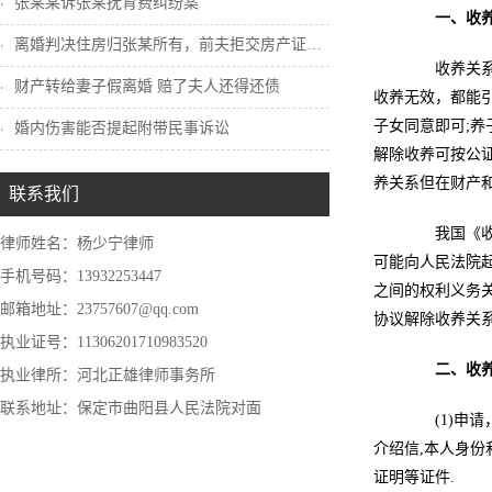
张某某诉张某抚育费纠纷案
一、收
离婚判决住房归张某所有，前夫拒交房产证怎...
收养关系可
财产转给妻子假离婚 赔了夫人还得还债
收养无效，都能
子女同意即可;
婚内伤害能否提起附带民事诉讼
解除收养可按公
养关系但在财产
联系我们
我国《收养
律师姓名：杨少宁律师
可能向人民法院
手机号码：13932253447
之间的权利义务
邮箱地址：23757607@qq.com
协议解除收养关
执业证号：11306201710983520
二、
收
执业律所：河北正雄律师事务所
联系地址：保定市曲阳县人民法院对面
(1)申请
介绍信,本人身份
证明等证件.