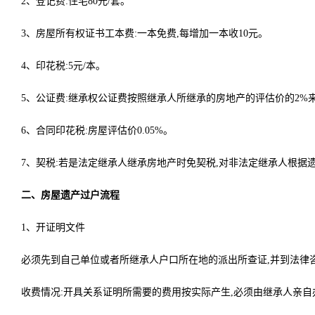
2、登记费:住宅80元/套。
3、房屋所有权证书工本费:一本免费,每增加一本收10元。
4、印花税:5元/本。
5、公证费:继承权公证费按照继承人所继承的房地产的评估价的2%来收
6、合同印花税:房屋评估价0.05%。
7、契税:若是法定继承人继承房地产时免契税,对非法定继承人根据遗嘱
二、房屋遗产过户流程
1、开证明文件
必须先到自己单位或者所继承人户口所在地的派出所查证,并到法律
收费情况:开具关系证明所需要的费用按实际产生,必须由继承人亲自