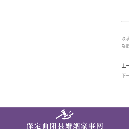
联
及
上
下