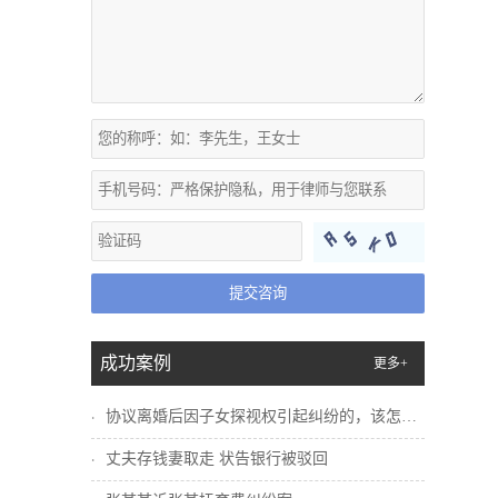
提交咨询
成功案例
更多+
协议离婚后因子女探视权引起纠纷的，该怎么...
丈夫存钱妻取走 状告银行被驳回