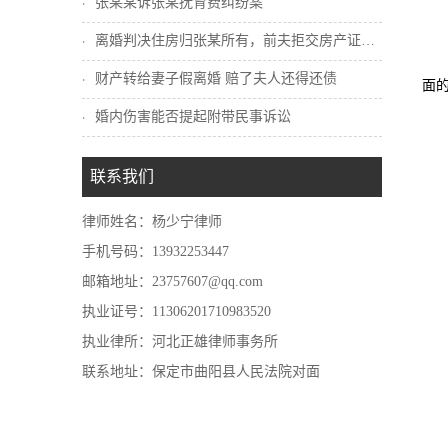
张某某诉张某抚育费纠纷案
离婚判决住房归张某所有，前夫拒交房产证怎...
财产转给妻子假离婚 赔了夫人还得还债
面
婚内伤害能否提起附带民事诉讼
联系我们
律师姓名：杨少宁律师
手机号码：13932253447
邮箱地址：23757607@qq.com
执业证号：11306201710983520
执业律所：河北正雄律师事务所
联系地址：保定市曲阳县人民法院对面