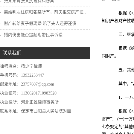
张某某诉张某抚育费纠纷案
离婚判决住房归张某所有，前夫拒交房产证怎...
根据《<婚
知识产权财产性
财产转给妻子假离婚 赔了夫人还得还债
四、继承或
婚内伤害能否提起附带民事诉讼
根据《婚姻
联系我们
同财产。
律师姓名：杨少宁律师
五、其他应
手机号码：13932253447
其中，“其
邮箱地址：23757607@qq.com
执业证号：11306201710983520
1、一方以
执业律所：河北正雄律师事务所
联系地址：保定市曲阳县人民法院对面
根据《<婚
财产”： (一)
七条规定的“其他