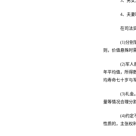
3、男女双
4、夫妻取
在司法实践
(1)分别
则，价值悬殊时
(2)军人
年平均值，所得
均寿命七十岁与
(3)礼金
量等情况合理分
(4)约定
性质的，主张权