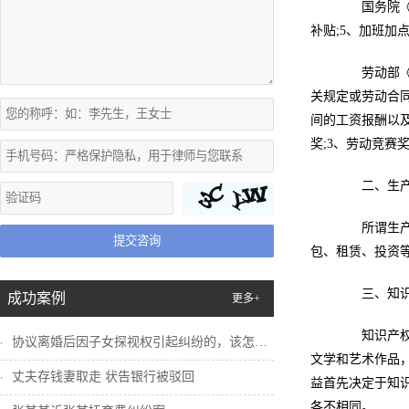
国务院《关
补贴;5、加班加
劳动部《关
关规定或劳动合
间的工资报酬以
奖;3、劳动竞赛
二、生产
所谓生产、
提交咨询
包、租赁、投资
三、知识
成功案例
更多+
知识产权，
协议离婚后因子女探视权引起纠纷的，该怎么...
文学和艺术作品
丈夫存钱妻取走 状告银行被驳回
益首先决定于知
各不相同。