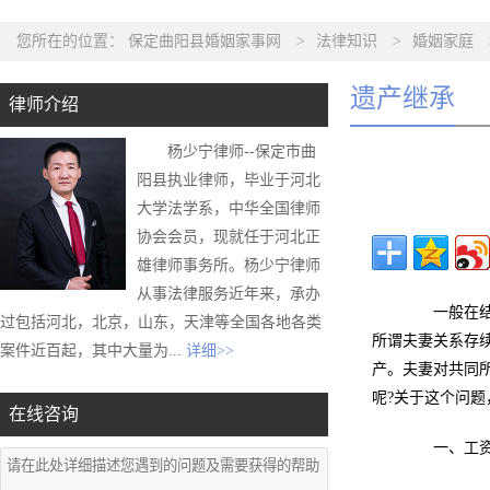
您所在的位置：
保定曲阳县婚姻家事网
>
法律知识
>
婚姻家庭
遗产继承
律师介绍
杨少宁律师--保定市曲
阳县执业律师，毕业于河北
大学法学系，中华全国律师
协会会员，现就任于河北正
雄律师事务所。杨少宁律师
从事法律服务近年来，承办
一般在结婚
过包括河北，北京，山东，天津等全国各地各类
所谓夫妻关系存
案件近百起，其中大量为...
详细>>
产。夫妻对共同
呢?关于这个问
在线咨询
一、工资