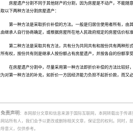
房屋遗产分割不同于其他财产的分割，因为房屋是不动产，不能随意
采取以下两种方法分割房屋遗产：
第一种方法是采取折价补偿的方法。一般是归居住使用者所有，由其
以由继承人自行协商确定，或根据房屋所在地人民政府规定的房屋估价标
第二种方法是采取共有方法，共有分为共同共有和按份共有两种形式
有所有权，按份共有则是继承人按份额占有房屋遗产，并按各自的份额享
在房屋遗产分割中，尽量采用第一种方法即折价补偿的方法比较好，
视为对第一种方法的补充，如折价一方因经济能力负担不起折价款，而又
。
免责声明
：本网部分文章和信息来源于国际互联网，本网转载出于传递
系网站所有人，我们会予以更改或删除相关文章，保证您的权利。同时，
指导意义，仅供参考。