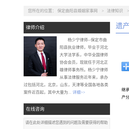
您所在的位置：
保定曲阳县婚姻家事网
>
法律知识
遗
律师介绍
杨少宁律师--保定市曲
阳县执业律师，毕业于河北
大学法学系，中华全国律师
协会会员，现就任于河北正
雄律师事务所。杨少宁律师
从事法律服务近年来，承办
过包括河北，北京，山东，天津等全国各地各类
继
案件近百起，其中大量为...
详细>>
产
在线咨询