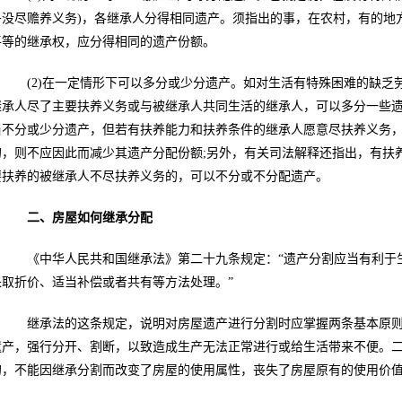
乎没尽赡养义务)，各继承人分得相同遗产。须指出的事，在农村，有的地
平等的继承权，应分得相同的遗产份额。
(2)在一定情形下可以多分或少分遗产。如对生活有特殊困难的缺乏劳
继承人尽了主要扶养义务或与被继承人共同生活的继承人，可以多分一些遗
当不分或少分遗产，但若有扶养能力和扶养条件的继承人愿意尽扶养义务
的，则不应因此而减少其遗产分配份额;另外，有关司法解释还指出，有扶
要扶养的被继承人不尽扶养义务的，可以不分或不分配遗产。
二、房屋如何继承分配
《中华人民共和国继承法》第二十九条规定：“遗产分割应当有利于生
采取折价、适当补偿或者共有等方法处理。”
继承法的这条规定，说明对房屋遗产进行分割时应掌握两条基本原则
遗产，强行分开、割断，以致造成生产无法正常进行或给生活带来不便。
的，不能因继承分割而改变了房屋的使用属性，丧失了房屋原有的使用价