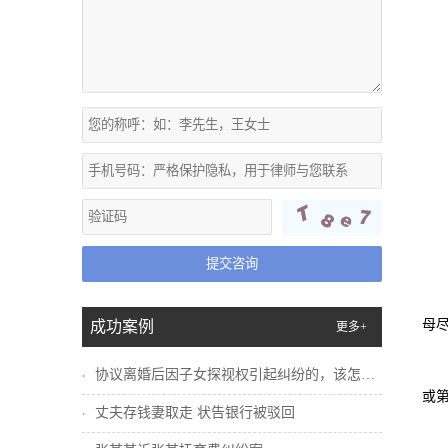
提交咨询
母
成功案例
更多+
协议离婚后因子女探视权引起纠纷的，该怎么...
或
丈夫存钱妻取走 状告银行被驳回