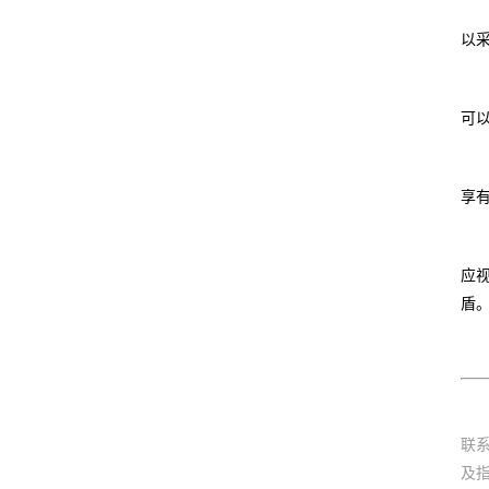
以
可
享
应
盾
联
及