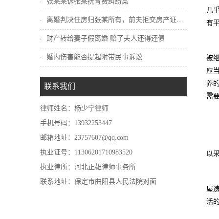
张某某诉张某抚育费纠纷案
几
离婚判决住房归张某所有，前夫拒交房产证怎...
有
财产转给妻子假离婚 赔了夫人还得还债
婚内伤害能否提起附带民事诉讼
被
应
养
联系我们
需
律师姓名：杨少宁律师
手机号码：13932253447
邮箱地址：23757607@qq.com
执业证号：11306201710983520
以
执业律所：河北正雄律师事务所
联系地址：保定市曲阳县人民法院对面
屋
活