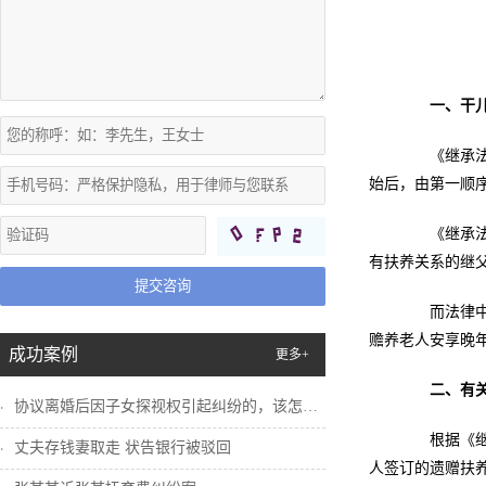
一、干
《继承法》
始后，由第一顺
《继承法》
有扶养关系的继
提交咨询
而法律中没
赡养老人安享晚
成功案例
更多+
二、有
协议离婚后因子女探视权引起纠纷的，该怎么...
根据《继承
丈夫存钱妻取走 状告银行被驳回
人签订的遗赠扶