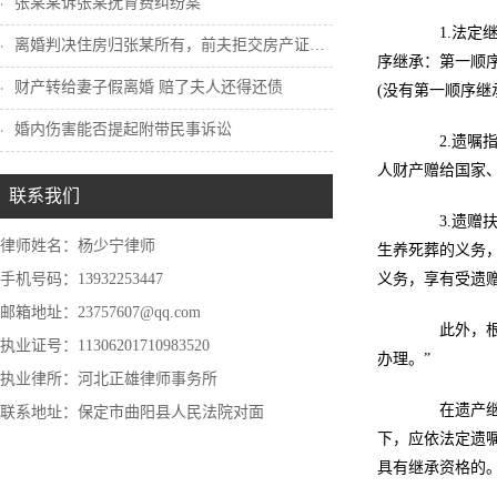
张某某诉张某抚育费纠纷案
1.法定继
离婚判决住房归张某所有，前夫拒交房产证怎...
序继承：第一顺
财产转给妻子假离婚 赔了夫人还得还债
(没有第一顺序
婚内伤害能否提起附带民事诉讼
2.遗嘱指
人财产赠给国家
联系我们
3.遗赠扶
律师姓名：杨少宁律师
生养死葬的义务
手机号码：13932253447
义务，享有受遗赠
邮箱地址：23757607@qq.com
此外，根据
执业证号：11306201710983520
办理。”
执业律所：河北正雄律师事务所
在遗产继承
联系地址：保定市曲阳县人民法院对面
下，应依法定遗
具有继承资格的