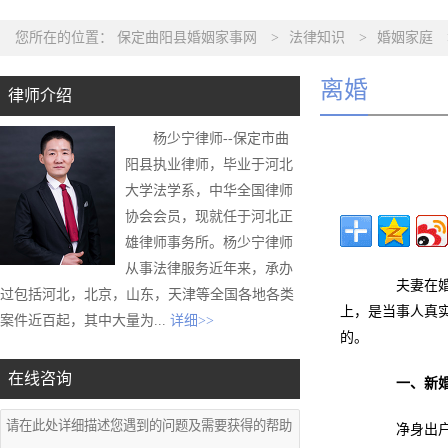
您所在的位置：
保定曲阳县婚姻家事网
>
法律知识
>
婚姻家庭
离婚
律师介绍
杨少宁律师--保定市曲
阳县执业律师，毕业于河北
大学法学系，中华全国律师
协会会员，现就任于河北正
雄律师事务所。杨少宁律师
从事法律服务近年来，承办
夫妻在婚内
过包括河北，北京，山东，天津等全国各地各类
上，是当事人真
案件近百起，其中大量为...
详细>>
的。
在线咨询
一、新
净身出户就