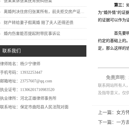
张某某诉张某抚育费纠纷案
第三：
离婚判决住房归张某所有，前夫拒交房产证怎...
为“婚外情”的
的证据可以作为
财产转给妻子假离婚 赔了夫人还得还债
首先要明确
婚内伤害能否提起附带民事诉讼
约定的基础上的
定，那么这样的
联系我们
律师姓名：杨少宁律师
手机号码：13932253447
免责声明
：
邮箱地址：23757607@qq.com
联系网站所有人
执业证号：11306201710983520
及指导意义，仅
执业律所：河北正雄律师事务所
联系地址：保定市曲阳县人民法院对面
上一篇：女方
下一篇：一方