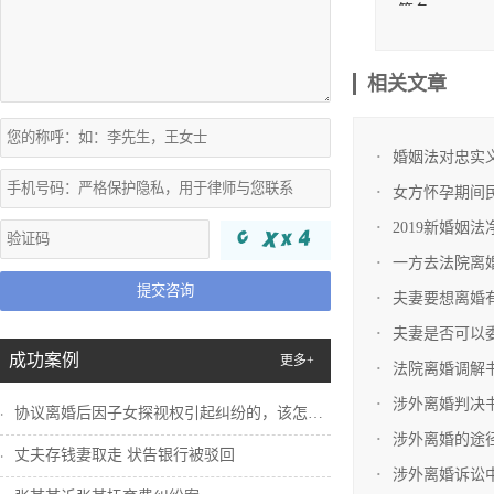
签名;
(六)、
记员对当事人
相关文章
证;
(八)、
婚姻法对忠实
颁发离婚
女方怀孕期间
1、向当
2019新婚姻
一方去法院离
2、告知
提交咨询
夫妻要想离婚
3、见证
夫妻是否可以
纹。
成功案例
更多+
法院离婚调解
4、在当
涉外离婚判决
协议离婚后因子女探视权引起纠纷的，该怎么...
5、将离
涉外离婚的途
诉讼离婚
丈夫存钱妻取走 状告银行被驳回
涉外离婚诉讼
诉讼离婚