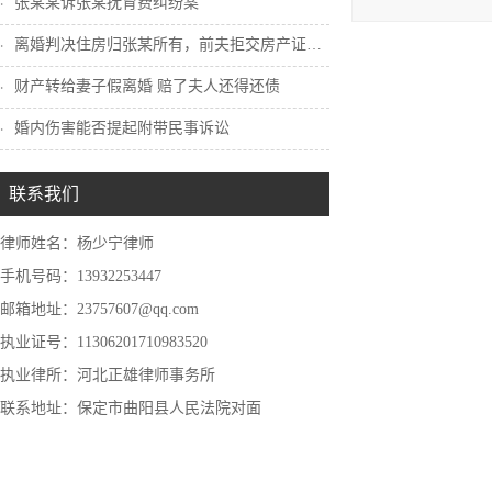
张某某诉张某抚育费纠纷案
1、委托
离婚判决住房归张某所有，前夫拒交房产证怎...
2、准备
财产转给妻子假离婚 赔了夫人还得还债
3、向有
婚内伤害能否提起附带民事诉讼
联系我们
律师姓名：杨少宁律师
手机号码：13932253447
邮箱地址：23757607@qq.com
执业证号：11306201710983520
执业律所：河北正雄律师事务所
联系地址：保定市曲阳县人民法院对面