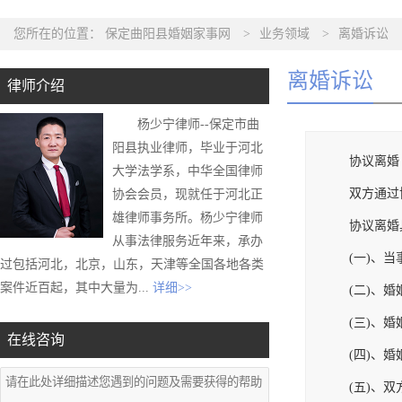
您所在的位置：
保定曲阳县婚姻家事网
>
业务领域
>
离婚诉讼
离婚诉讼
律师介绍
杨少宁律师--保定市曲
阳县执业律师，毕业于河北
协议离婚
大学法学系，中华全国律师
双方通过
协会会员，现就任于河北正
雄律师事务所。杨少宁律师
协议离婚
从事法律服务近年来，承办
(一)、
过包括河北，北京，山东，天津等全国各地各类
案件近百起，其中大量为...
详细>>
(二)、
(三)、
在线咨询
(四)、
(五)、